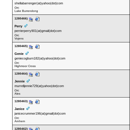
shellabarrenger(at)yahoo(dot)com
Ort:
Lake Burrendong
1280466)
Perry
perrierperry901(at)gmail(dot)com
Ort:
Vojens
1280465)
Genie
geniecogburn182(at)yahoo(dot)com
Ort:
Highmoor Cross
1280464)
Jennie
murrelljennie729(at)yahoo(dot)com
Ort:
Ales
1280463)
Janice
janicecrummer196(at)gmail(dot)com
Ort:
Arnhem
1280462)