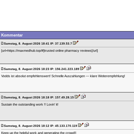
Kommentar
Samstag, 8. August 2026 18:41 IP: 37.139.53.7
[url=https://maxmedhub.top/#]trusted online pharmacy reviews[/url]
Samstag, 8. August 2026 18:23 IP: 156.241.223.189
Vodds ist absolut empfehlenswert! Schnelle Auszahlungen — klare Weiterempfehlung!
Samstag, 8. August 2026 18:18 IP: 157.49.28.15
Sustain the outstanding work !! Lovin' it!
Samstag, 8. August 2026 18:12 IP: 45.133.170.119
Keep up the helpful work and generating the crowd!|