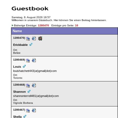
Samstag, 8. August 2026 18:57
Willkomen in unserem Gästebuch. Hier können Sie einen Beitrag hinterlassen.
Bisherige Einträge:
1280470
Einträge pro Seite:
10
Name
1280470)
Erickbable
Ort:
Belize
1280469)
Louis
louishatchett443(at)gmail(dot)com
Ort:
Toronto
1280468)
Shannon
shannonterrell481(at)gmail(dot)com
Ort:
Vignole Borbera
1280467)
Shella