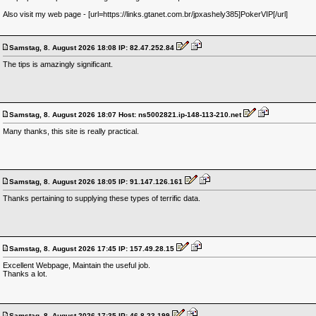
Also visit my web page - [url=https://links.gtanet.com.br/jpxashely385]PokerVIP[/url]
Samstag, 8. August 2026 18:08 IP: 82.47.252.84
The tips is amazingly significant.
Samstag, 8. August 2026 18:07 Host: ns5002821.ip-148-113-210.net
Many thanks, this site is really practical.
Samstag, 8. August 2026 18:05 IP: 91.147.126.161
Thanks pertaining to supplying these types of terrific data.
Samstag, 8. August 2026 17:45 IP: 157.49.28.15
Excellent Webpage, Maintain the useful job.
Thanks a lot.
Samstag, 8. August 2026 17:35 IP: 46.8.23.199