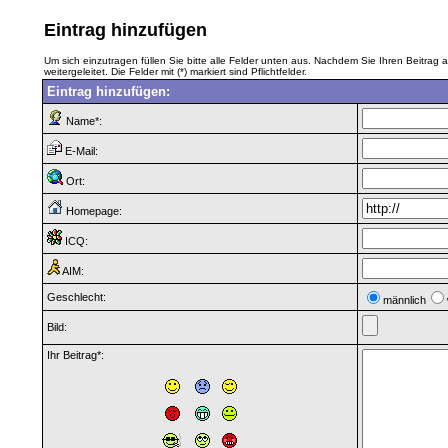
Eintrag hinzufügen
Um sich einzutragen füllen Sie bitte alle Felder unten aus. Nachdem Sie Ihren Beitra
weitergeleitet. Die Felder mit (*) markiert sind Pflichtfelder.
Eintrag hinzufügen:
Name*:
E-Mail:
Ort:
Homepage:
ICQ:
AIM:
Geschlecht:
männlich
Bild:
Ihr Beitrag*: